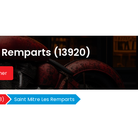
s Remparts (13920)
her
3)
Saint Mitre Les Remparts