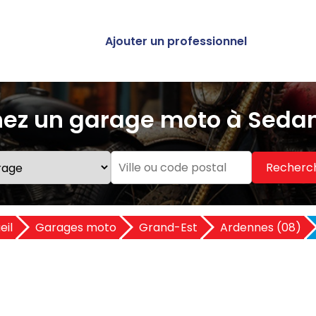
Ajouter un professionnel
ez un garage moto à Seda
Recherc
eil
Garages moto
Grand-Est
Ardennes (08)