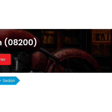
n (08200)
her
Sedan