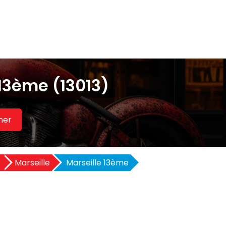
13ème (13013)
her
)
Marseille
Marseille 13ème