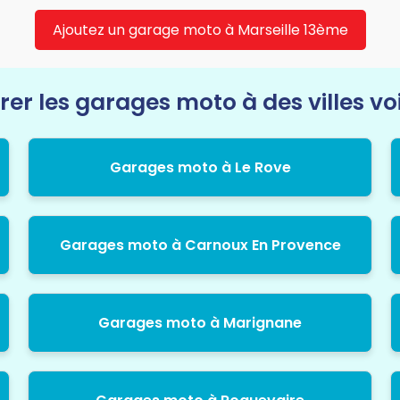
Ajoutez un garage moto à Marseille 13ème
rer les garages moto à des villes vo
Garages moto à Le Rove
Garages moto à Carnoux En Provence
Garages moto à Marignane